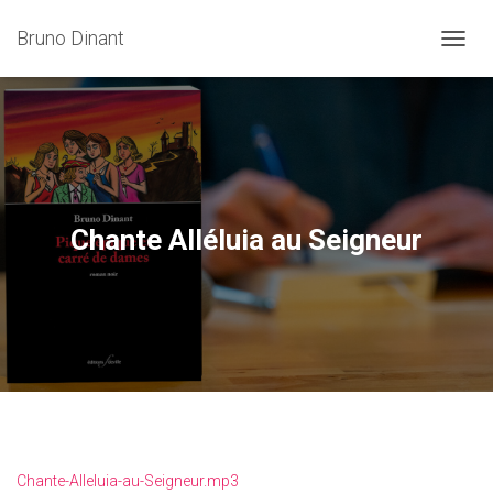
Bruno Dinant
OUVRI
Chante Alléluia au Seigneur
Chante-Alleluia-au-Seigneur.mp3