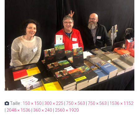
Taille :
150 × 150
|
300 × 225
|
750 × 563
|
750 × 563
|
1536 × 1152
|
2048 × 1536
|
360 × 240
|
2560 × 1920