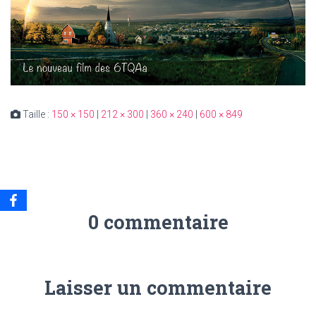
Taille :
150 × 150
|
212 × 300
|
360 × 240
|
600 × 849
0 commentaire
Laisser un commentaire