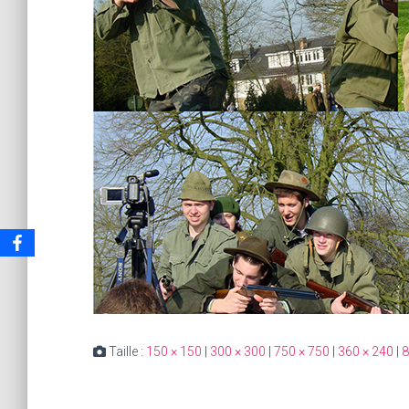
Taille :
150 × 150
|
300 × 300
|
750 × 750
|
360 × 240
|
8