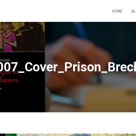
HOME
B
007_Cover_Prison_Brec