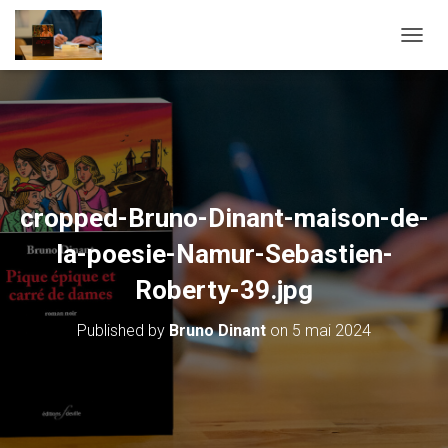
OUVRI
cropped-Bruno-Dinant-maison-de-
la-poesie-Namur-Sebastien-
Roberty-39.jpg
Published by
Bruno Dinant
on
5 mai 2024