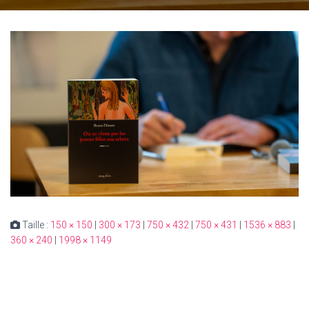
Taille :
150 × 150
|
300 × 173
|
750 × 432
|
750 × 431
|
1536 × 883
|
360 × 240
|
1998 × 1149