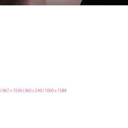
|
967 × 1536
|
360 × 240
|
1000 × 1589