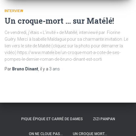
INTERVIEW
Un croque-mort … sur Matélé!
Ce vendredi, j’étais « L’invité » de Matélé, interviewé par Fiorine
Guéry. Merci à Isabelle Maldague pour sa charmante invitation. Le
lien vers le site de Matélé (cliquez sur la photo pour démarrer la
vidéo) https://www.matele.be/un-croque-mort-a-cote-de-ses-
pompes-le-dernier-roman-de-bruno-dinant-est-sorti
Par
Bruno Dinant
, il y a
3 ans
PIQUE ÉPIQUE ET CARRÉ DE DAMES
ZIZI PANPAN
ON NE CLOUE PAS…
UN CROQUE MORT…