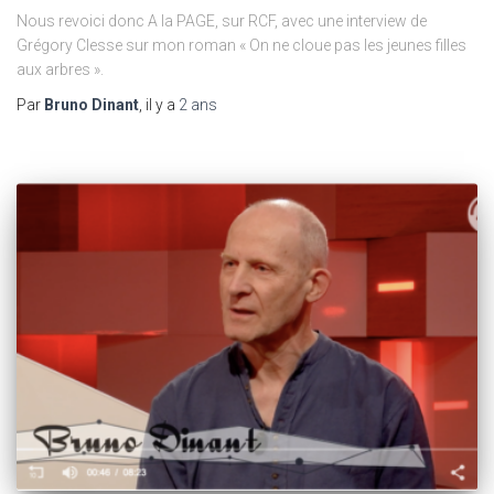
Nous revoici donc A la PAGE, sur RCF, avec une interview de
Grégory Clesse sur mon roman « On ne cloue pas les jeunes filles
aux arbres ».
Par
Bruno Dinant
, il y a
2 ans