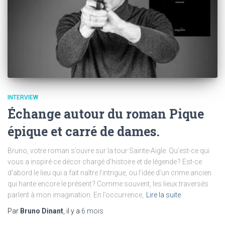
INTERVIEW
Échange autour du roman Pique
épique et carré de dames.
Bruno, votre roman s’ouvre sur la tour Sainte-Aigle. Qu’est-ce qui
vous a inspiré ce décor chargé d’histoire et de légende ? Est-ce
d’abord le lieu qui a fait naître l’intrigue, ou l’idée d’un crime ancien
qui hante encore le présent ? Comme souvent, les lieux traversés
parlent à mon imagination. En l’occurrence,
Lire la suite
Par
Bruno Dinant
, il y a
6 mois