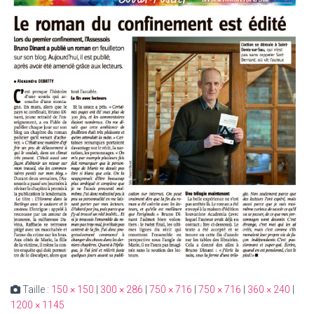
Taille :
150 × 150
|
300 × 286
|
750 × 716
|
750 × 716
|
360 × 240
|
1200 × 1145