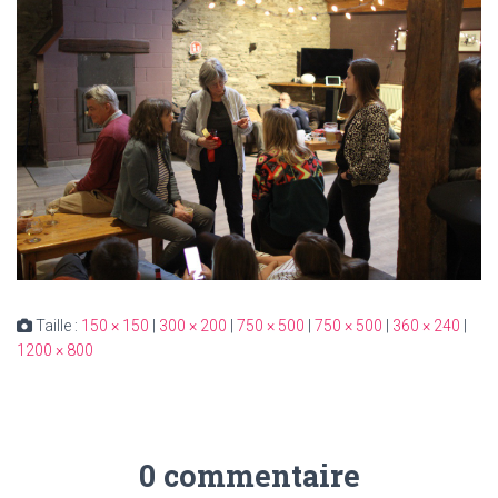
Taille :
150 × 150
|
300 × 200
|
750 × 500
|
750 × 500
|
360 × 240
|
1200 × 800
0 commentaire