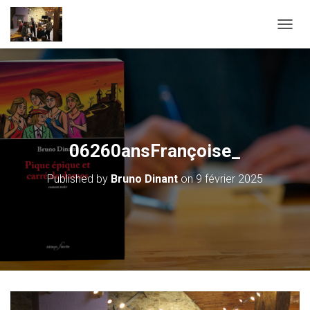
OUVRI
06260ansFrançoise_
Published by
Bruno Dinant
on
9 février 2025