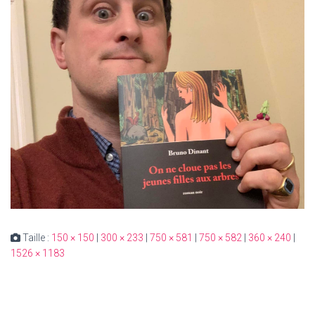
Taille :
150 × 150
|
300 × 233
|
750 × 581
|
750 × 582
|
360 × 240
|
1526 × 1183