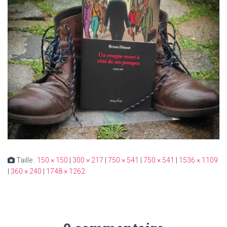
Taille :
150 × 150
|
300 × 217
|
750 × 541
|
750 × 541
|
1536 × 1109
|
360 × 240
|
1748 × 1262