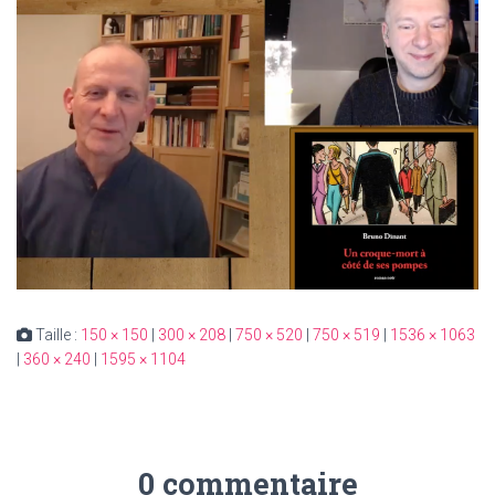
Taille :
150 × 150
|
300 × 208
|
750 × 520
|
750 × 519
|
1536 × 1063
|
360 × 240
|
1595 × 1104
0 commentaire