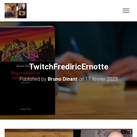
OUVRI
TwitchFrediricErnotte
Published by
Bruno Dinant
on
17 février 2023