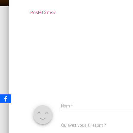
PosteT3.mov
Nom
*
Qu’avez vous à l’esprit ?