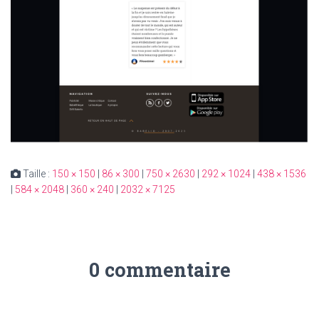
Taille :
150 × 150
|
86 × 300
|
750 × 2630
|
292 × 1024
|
438 × 1536
|
584 × 2048
|
360 × 240
|
2032 × 7125
0 commentaire