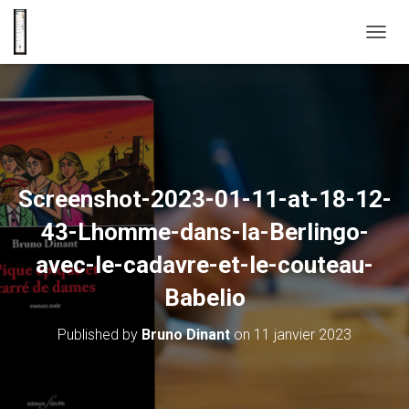
OUVRI
Screenshot-2023-01-11-at-18-12-
43-Lhomme-dans-la-Berlingo-
avec-le-cadavre-et-le-couteau-
Babelio
Published by
Bruno Dinant
on
11 janvier 2023