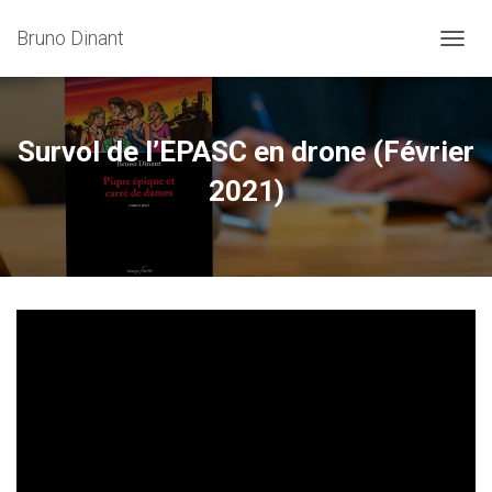
Bruno Dinant
OUVRI
Survol de l’EPASC en drone (Février
2021)